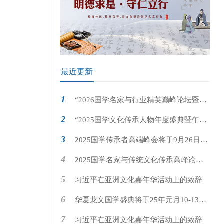
最近更新
“2026国学名家与行业精英巅峰论坛暨大
国学・大先生对话盛典 ”即将在北京国家会议
“2025国学文化传承人物年度盛典暨午马
中心隆重举行
年国学春晚”即将在北京国家会议中心隆重举
2025国学传承者高端峰会将于9月26日在
行
国家会议中心隆重举行
2025国学名家与传统文化传承高峰论坛
将于4月19日在国家会议中心隆重举行
习近平在亚洲文化嘉年华活动上的致辞
华夏龙文国学盛典将于25年元月10-13日
在京举行
习近平在亚洲文化嘉年华活动上的致辞