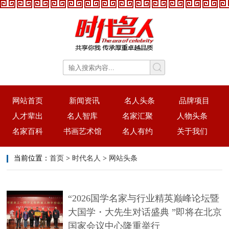
网站首页
新闻资讯
名人头条
品牌项目
人才辈出
名人智库
名家汇聚
人物头条
名家百科
书画艺术馆
名人有约
关于我们
当前位置：
首页
>
时代名人
>
网站头条
“2026国学名家与行业精英巅峰论坛暨
大国学・大先生对话盛典 ”即将在北京
国家会议中心隆重举行