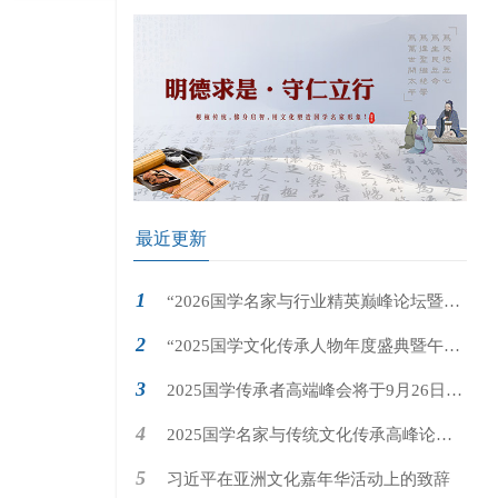
最近更新
“2026国学名家与行业精英巅峰论坛暨大
国学・大先生对话盛典 ”即将在北京国家会议
“2025国学文化传承人物年度盛典暨午马
中心隆重举行
年国学春晚”即将在北京国家会议中心隆重举
2025国学传承者高端峰会将于9月26日在
行
国家会议中心隆重举行
2025国学名家与传统文化传承高峰论坛
将于4月19日在国家会议中心隆重举行
习近平在亚洲文化嘉年华活动上的致辞