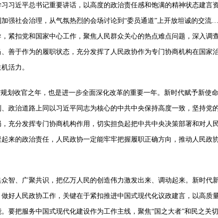
习习近平总书记重要讲话，以高度的政治责任感和饱满的精神状态建言
加强社会治理，从气氛热烈的会场讨论到“委员通道”上开放坦诚的交流
导，紧扣党和国家中心工作，聚焦人民群众关心的热点难点问题，深入调
当、善于作为的履职状态，充分发挥了人民政协作为专门协商机构在国家
生机活力。
”规划收官之年，也是进一步全面深化改革的重要一年。新时代赋予新使
则、政治道路上同以习近平同志为核心的中共中央保持高度一致，坚持党
局，充分发挥专门协商机构作用，切实担负起把中共中央决策部署和对人
聚起来的政治责任，人民政协一定能牢牢把握履职正确方向，推动人民政
众智、广聚共识，把亿万人民的创造伟力激发出来、调动起来。新时代
。做好人民政协工作，关键在于紧扣推进中国式现代化议政建言，以高质
。要把服务中国式现代化建设作为工作主线，聚焦“国之大者”和民之关