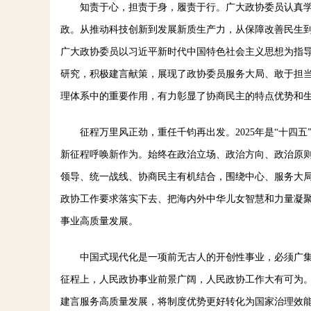
知责于心，担责于身，履责于行。广大政协委员认真学
政。从推动科技创新到发展新质生产力，从保障改善民生到
广大政协委员以习近平新时代中国特色社会主义思想为指
研究，积极建言献策，展现了政协委员服务大局、敢于担
理体系中的重要作用，有力彰显了协商民主的特点优势和
征程万里风正劲，重任千钧再出发。2025年是“十四五
新征程呼唤新作为。始终在政治立场、政治方向、政治原
领导、统一战线、协商民主有机结合，围绕中心、服务大
政协工作要求落实下去、把海内外中华儿女智慧和力量凝
事业高质量发展。
中国式现代化是一项前无古人的开创性事业，必须广集
征程上，人民政协事业前景广阔，人民政协工作大有可为
建言服务高质量发展，将制度优势更好转化为国家治理效能