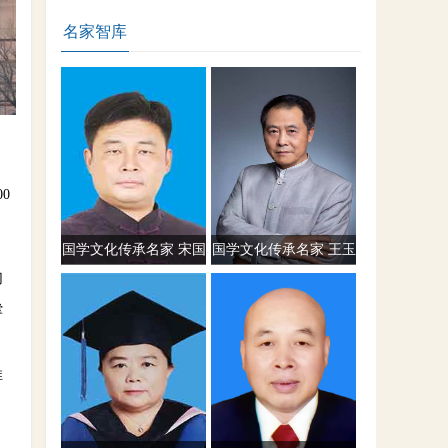
贺全国政协十四届三次会议胜利闭幕
名家智库
0
国学文化传承名家 宋国
国学文化传承名家 王玉
切
元
川
撑
、
推