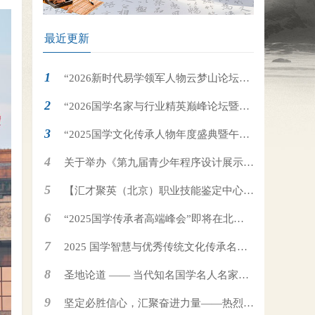
最近更新
“2026新时代易学领军人物云梦山论坛暨
以传承致敬国学名家·易学行业楷模国学盛
“2026国学名家与行业精英巅峰论坛暨大
典”即将在河南·古都朝歌云梦山隆重举行！
国学・大先生对话盛典 ”即将在北京国家会议
“2025国学文化传承人物年度盛典暨午马
中心隆重举行
年国学春晚”即将在北京国家会议中心隆重举
关于举办《第九届青少年程序设计展示活
行
动（RYP）》的通知
【汇才聚英（北京）职业技能鉴定中心】
全国周易行业资质认证招生简章
“2025国学传承者高端峰会”即将在北京·
国家会议中心隆重举行
2025 国学智慧与优秀传统文化传承名家
论坛
圣地论道 —— 当代知名国学名人名家曲
阜峰会
坚定必胜信心，汇聚奋进力量——热烈祝