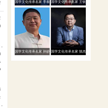
国学文化传承名家 李春
国学文化传承名家 王钦
资
兰
健
……
查
治
命，
国学文化传承名家 孙妙
国学文化传承名家 慎杰
的
林
民
协
新
量
切，