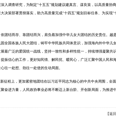
深入调查研究，为制定“十五五”规划建议建真言、谋良策，以高质量协
大决策部署贯彻落实，助力高质量完成“十四五”规划目标任务、为实现“
依团结而存、靠团结而兴，肩负着加强中华儿女大团结的历史责任。越
巩固全国各族人民大团结，铸牢中华民族共同体意识，加强海内外中华儿
发展最广泛的爱国统一战线，坚持一致性和多样性统一，持续增强凝聚共
、提振信心的工作，更好知民情、解民忧、暖民心，广泛汇聚中国人民和
女心往一处想、劲往一处使的生动局面。
新征程上，更加紧密地团结在以习近平同志为核心的中共中央周围，全
汇聚奋进力量，人民政协事业必将不断迈上新台阶、开创新局面，为推进
【返